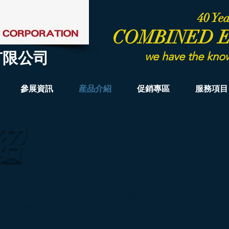
40 Yea
COMBINED 
有限公司
we have the kno
參展資訊
産品介紹
促銷專區
服務項目
紹
析産品，包含毛細管電泳儀(CE)，全自動胜肽合成儀，
，液相層析儀(HPLC)，氣液相質譜儀(GCMS/LCMS)
聯絡我們。